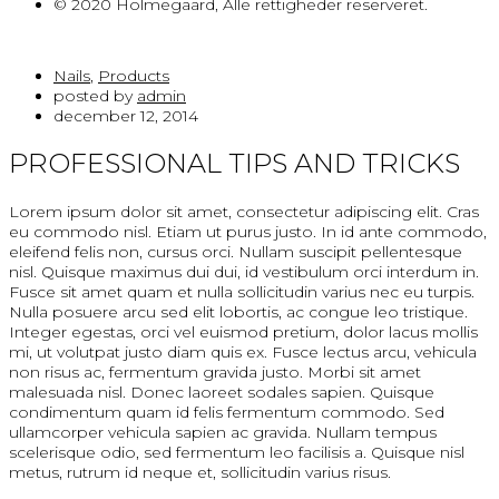
© 2020 Holmegaard, Alle rettigheder reserveret.
Nails
,
Products
posted by
admin
december 12, 2014
PROFESSIONAL TIPS AND TRICKS
Lorem ipsum dolor sit amet, consectetur adipiscing elit. Cras
eu commodo nisl. Etiam ut purus justo. In id ante commodo,
eleifend felis non, cursus orci. Nullam suscipit pellentesque
nisl. Quisque maximus dui dui, id vestibulum orci interdum in.
Fusce sit amet quam et nulla sollicitudin varius nec eu turpis.
Nulla posuere arcu sed elit lobortis, ac congue leo tristique.
Integer egestas, orci vel euismod pretium, dolor lacus mollis
mi, ut volutpat justo diam quis ex. Fusce lectus arcu, vehicula
non risus ac, fermentum gravida justo. Morbi sit amet
malesuada nisl. Donec laoreet sodales sapien. Quisque
condimentum quam id felis fermentum commodo. Sed
ullamcorper vehicula sapien ac gravida. Nullam tempus
scelerisque odio, sed fermentum leo facilisis a. Quisque nisl
metus, rutrum id neque et, sollicitudin varius risus.