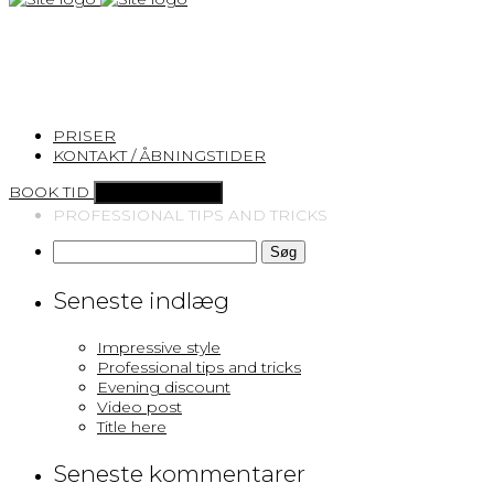
×
PROFESSIONAL TIPS AND
TRICKS
PRISER
KONTAKT / ÅBNINGSTIDER
BOOK TID
Toggle navigation
Home
PROFESSIONAL TIPS AND TRICKS
Søg
efter:
Seneste indlæg
Impressive style
Professional tips and tricks
Evening discount
Video post
Title here
Seneste kommentarer